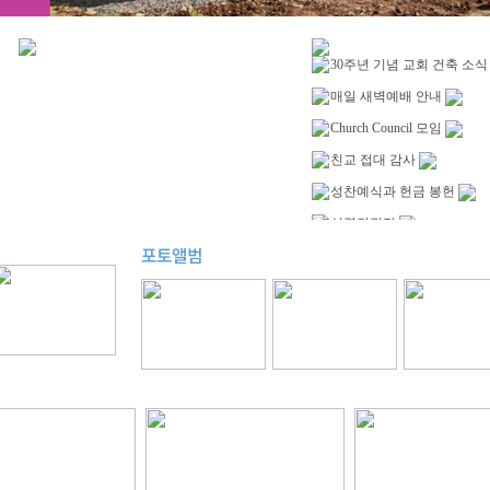
30주년 기념 교회 건축 소식
매일 새벽예배 안내
Church Council 모임
친교 접대 감사
성찬예식과 헌금 봉헌
성령강림절